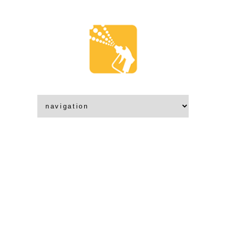
Lixus
2000